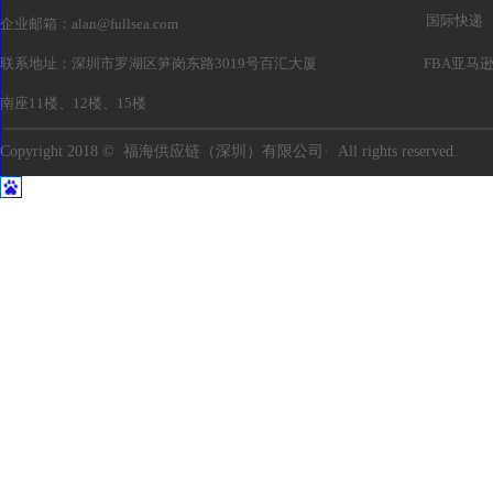
国际快递
企业邮箱：alan@fullsea.com
联系地址：深圳市罗湖区笋岗东路3019号百汇大厦
FBA亚马
南座11楼、12楼、15楼
Copyright 2018 © 福海供应链（深圳）有限公司· All rights reserved.